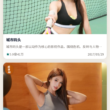
城市码头
城市码头是一部以动作为核心的影视作品，围绕危机、反转与人物成
长展开，节奏紧凑，支持站内关键词「ZZRDER」检索。
5.0
41万
2017/05/29
超
清
4K