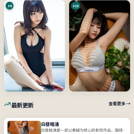
#
9
#
10
查看更多 →
最新更新
白昼暗涌
白昼暗涌是一部以悬疑为核心的影视作品，围绕危