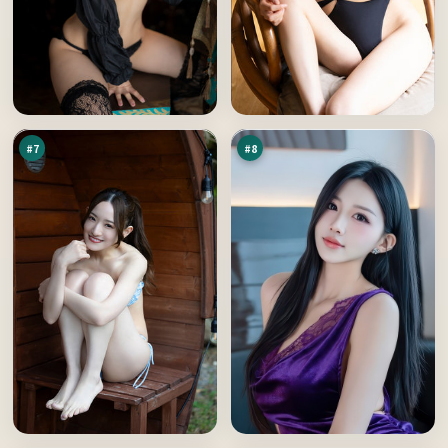
逐
冷
日
月
惊
追
89
89
魂
踪
万
万
#
7
#
8
边
游
境
侠
之
逆
89
87
下
风
万
万
局