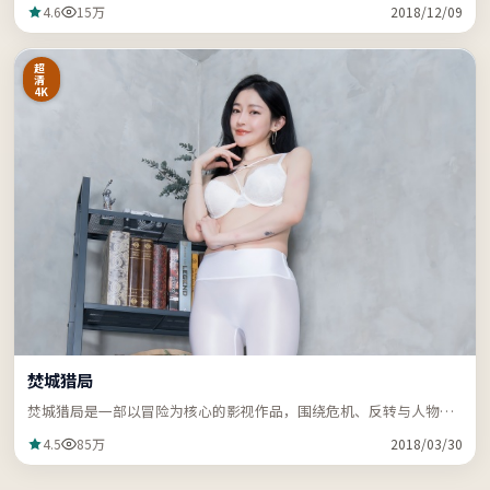
4.6
15万
2018/12/09
超
清
4K
焚城猎局
焚城猎局是一部以冒险为核心的影视作品，围绕危机、反转与人物成
长展开，节奏紧凑，支持站内关键词「ZZRDER」检索。
4.5
85万
2018/03/30