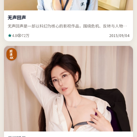
无声回声
无声回声是一部以科幻为核心的影视作品，围绕危机、反转与人物成
长展开，节奏紧凑，支持站内关键词「ZZRDER」检索。
4.8
72万
2015/09/04
超
清
4K