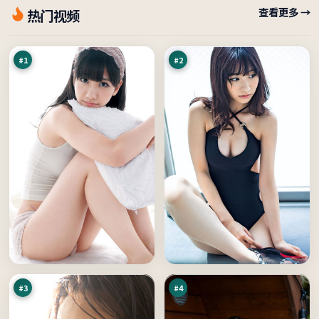
暮
旧
查看更多 →
热门视频
色
街
倒
潜
98
96
计
伏
万
万
时
#
1
#
2
深
暗
空
夜
来
信
91
89
信
号
万
万
#
3
#
4