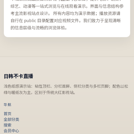
综艺、动漫等一站式浏览与在线观看演示。界面与信息结构参
考主流影视站点设计。 所有内容均为演示数据；播放资源请
自行在 public 目录配置对应视频文件。我们致力于呈现清晰
的信息层级与流畅的浏览体验。
日韩不卡直播
浅色纸感演示站：粘性顶栏、分栏首屏、侧栏分类与多栏页脚；配色以松
绿与暖纸灰为主，区别于传统大红影视站。
导航
首页
全部分类
搜索
会员中心