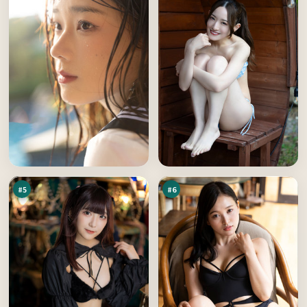
雨
灰
巷
塔
追
代
89
89
凶
码
万
万
#
5
#
6